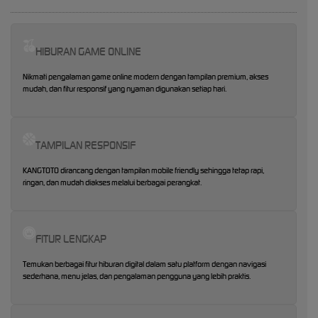
HIBURAN GAME ONLINE
Nikmati pengalaman game online modern dengan tampilan premium, akses
mudah, dan fitur responsif yang nyaman digunakan setiap hari.
TAMPILAN RESPONSIF
KANGTOTO dirancang dengan tampilan mobile friendly sehingga tetap rapi,
ringan, dan mudah diakses melalui berbagai perangkat.
FITUR LENGKAP
Temukan berbagai fitur hiburan digital dalam satu platform dengan navigasi
sederhana, menu jelas, dan pengalaman pengguna yang lebih praktis.