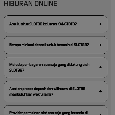
HIBURAN ONLINE
+
Apa itu situs SLOT88 keluaran KANGTOTO?
SLOT88 merupakan situs slot gacor hasil kolaborasi dengan
+
KANGTOTO yang menyediakan berbagai pilihan permainan slot
Berapa minimal deposit untuk bermain di SLOT88?
online dari provider populer dengan tampilan modern dan akses
yang praktis.
SLOT88 menyediakan opsi slot depo 5K, sehingga pemain dapat
Metode pembayaran apa saja yang didukung oleh
mulai bermain hanya dengan modal terjangkau sebesar Rp5.000
+
SLOT88?
saja.
Platform ini mendukung berbagai metode transaksi digital modern,
Apakah proses deposit dan withdraw di SLOT88
termasuk transfer bank nasional, e-wallet, hingga pulsa untuk
+
membutuhkan waktu lama?
kemudahan proses deposit dan penarikan.
Tidak, SLOT88 memprioritaskan transaksi yang serba cepat dan
Provider permainan slot apa saja yang tersedia di
efisien agar pemain dapat menikmati hasil kemenangan atau