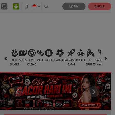
MASUK
DAFTAR
HOT
SLOTS
LIVE
RACE
TOGEL
OLAHRAGA
CRASH
ARCADE
E-
SABUNG
PROMO
GAMES
CASINO
GAME
SPORTS
AYAM