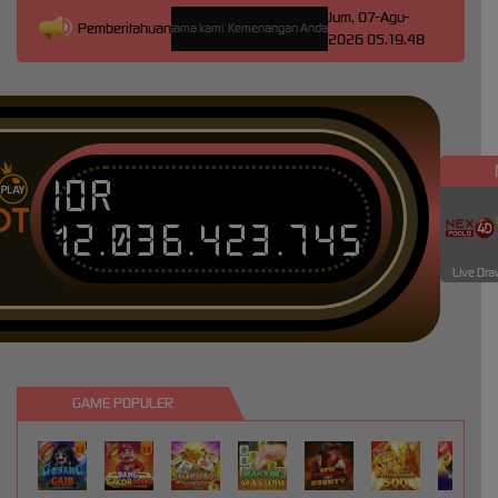
Jum, 07-Agu-
Pemberitahuan
us mabar dan berkembang bersama kami. Kemenangan Anda adalah kebanggaan kami! Semoga tarika
2026 05.19.48
IDR
OT
12.036.425.399
Live Dra
GAME POPULER