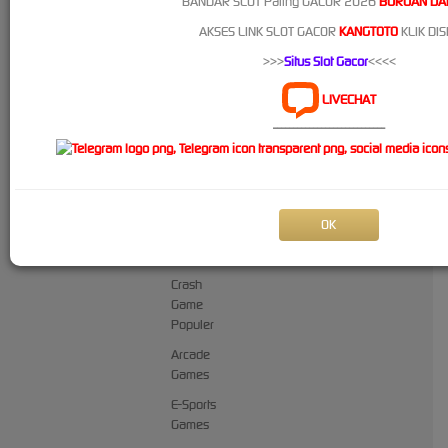
BANDAR SLOT Paling GACOR 2026
BURUAN DA
Ketentuan
KANGTOTO
Link
AKSES LINK SLOT GACOR
KANGTOTO
KLIK DIS
KANGTOTO
>>>
Situs Slot Gacor
<<<<
Terpercaya
Permainan
LIVECHAT
Online
----------------------------
Resmi
Togel
Online
Resmi
OK
Taruhan
Bola
Crash
Game
Populer
Arcade
Games
E-Sports
Games